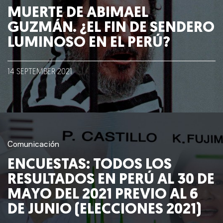
Nosotros
MUERTE DE ABIMAEL
GUZMÁN. ¿EL FIN DE SENDERO
Clientes
LUMINOSO EN EL PERÚ?
Lo que hacemos
14
SEPTEMBER
2021
Blog
Talento
Conversemos
Comunicación
ENCUESTAS: TODOS LOS
RESULTADOS EN PERÚ AL 30 DE
MAYO DEL 2021 PREVIO AL 6
DE JUNIO (ELECCIONES 2021)