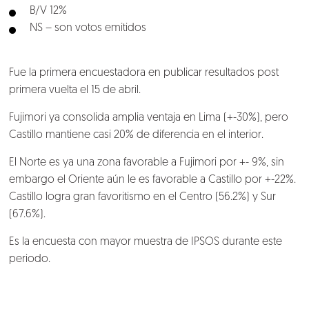
B/V 12%
NS – son votos emitidos
Fue la primera encuestadora en publicar resultados post
primera vuelta el 15 de abril.
Fujimori ya consolida amplia ventaja en Lima (+-30%), pero
Castillo mantiene casi 20% de diferencia en el interior.
El Norte es ya una zona favorable a Fujimori por +- 9%, sin
Nosotros
embargo el Oriente aún le es favorable a Castillo por +-22%.
Castillo logra gran favoritismo en el Centro (56.2%) y Sur
Clientes
(67.6%).
Lo que hacemos
Es la encuesta con mayor muestra de IPSOS durante este
periodo.
Blog