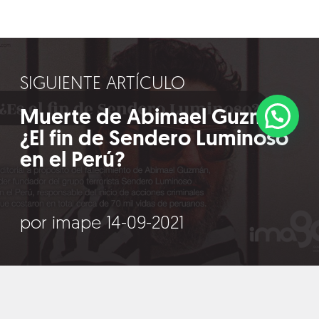
SIGUIENTE ARTÍCULO
Muerte de Abimael Guzmán.
¿El fin de Sendero Luminoso
en el Perú?
por imape 14-09-2021
©2018 IMA GO!