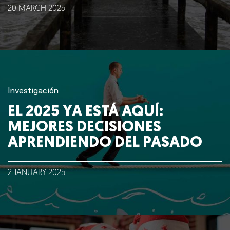
20
MARCH
2025
Nosotros
Clientes
Lo que hacemos
Investigación
EL 2025 YA ESTÁ AQUÍ:
Blog
MEJORES DECISIONES
APRENDIENDO DEL PASADO
Talento
2
JANUARY
2025
Conversemos