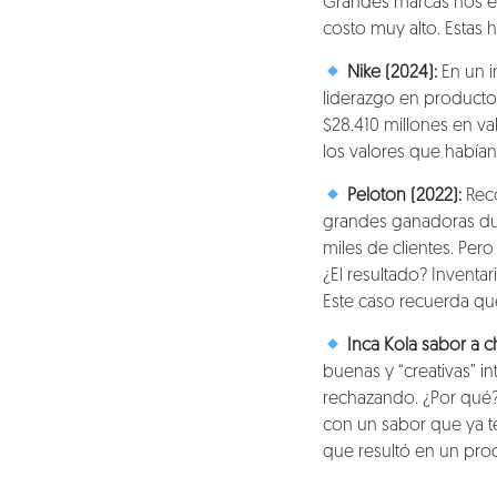
Grandes marcas nos en
costo muy alto. Estas 
Nike (2024):
En un in
liderazgo en producto
$28.410 millones en v
los valores que habían
Peloton (2022):
Reco
grandes ganadoras dur
miles de clientes. Per
¿El resultado? Inventa
Este caso recuerda qu
Inca Kola sabor a 
buenas y “creativas” i
rechazando. ¿Por qué?
con un sabor que ya te
que resultó en un pro