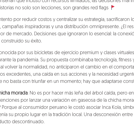
señan que incluso con recursos ilimitados, las decisiones mal 
historias no solo son lecciones, son grandes red flags
tento por reducir costos y centralizar su estrategia, sacrificaron 
, campañas inspiradoras y una distribución omnipresente. ¿El re
alor de mercado. Decisiones que ignoraron lo esencial: la conex
 construido su éxito.
nocida por sus bicicletas de ejercicio premium y clases virtuales
ante la pandemia. Su propuesta combinaba tecnología, fitness
o al volver la normalidad, no anticiparon el cambio en el compo
rios excedentes, una caída en sus acciones y la necesidad urgente 
e no basta con triunfar en un momento; hay que adaptarse con
chicha morada
: No es por hacer más leña del árbol caída, pero en
ntenciones por lanzar una variación en gaseosa de la chicha mor
 Porque al consumidor peruano le costó asociar Inca Kola, símbo
nía su propio lugar en la tradición local. Una desconexión entre
ducto descontinuado.