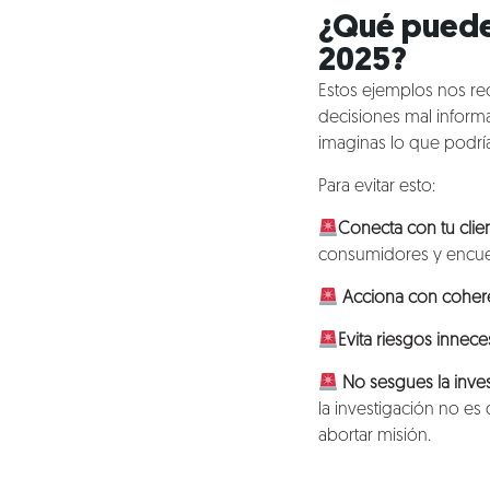
¿Qué puedes
Nosotros
2025?
Estos ejemplos nos re
Clientes
decisiones mal informa
imaginas lo que podría
Lo que hacemos
Para evitar esto:
Conecta con tu clie
Blog
consumidores y encues
Talento
Acciona con coher
Evita riesgos innece
Conversemos
No sesgues la inves
la investigación no es 
abortar misión.