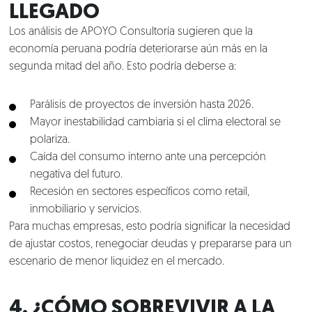
Clientes
LLEGADO
Los análisis de APOYO Consultoría sugieren que la
Lo que hacemos
economía peruana podría deteriorarse aún más en la
segunda mitad del año. Esto podría deberse a:
Blog
Parálisis de proyectos de inversión hasta 2026.
Mayor inestabilidad cambiaria si el clima electoral se
Talento
polariza.
Caída del consumo interno ante una percepción
Conversemos
negativa del futuro.
Recesión en sectores específicos como retail,
inmobiliario y servicios.
Para muchas empresas, esto podría significar la necesidad
de ajustar costos, renegociar deudas y prepararse para un
escenario de menor liquidez en el mercado.
4. ¿CÓMO SOBREVIVIR A LA