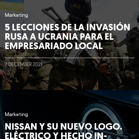
Marketing
Nosotros
5 LECCIONES DE LA INVASIÓN
RUSA A UCRANIA PARA EL
Clientes
EMPRESARIADO LOCAL
Lo que hacemos
7
DECEMBER
2021
Blog
Talento
Conversemos
Marketing
NISSAN Y SU NUEVO LOGO.
ELÉCTRICO Y HECHO IN-