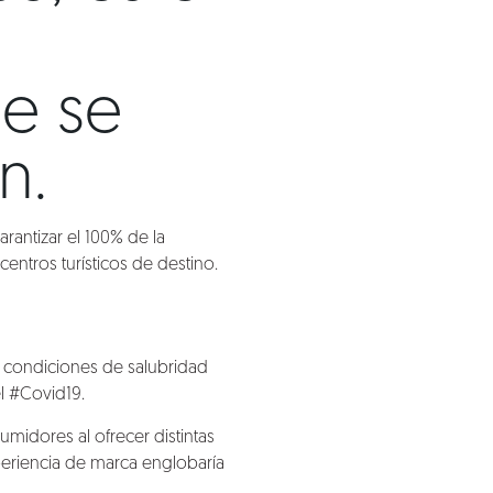
ue se
n.
rantizar el 100% de la
entros turísticos de destino.
 condiciones de salubridad
l #Covid19.
midores al ofrecer distintas
periencia de marca englobaría