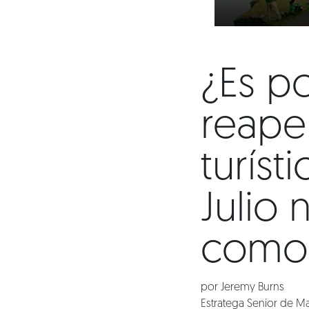
¿Es po
reaper
turíst
Julio 
como 
por Jeremy Burns
Estratega Senior de M