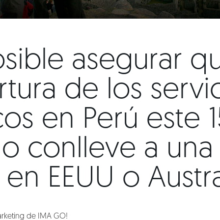
sible asegurar qu
tura de los servi
icos en Perú este 
no conlleve a una
en EEUU o Austra
arketing de IMA GO!