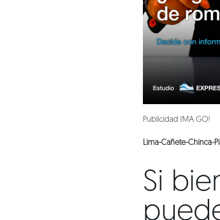
Blog
Talento
Conversemos
Publicidad IMA GO!
Lima-Cañete-Chinca-Pi
Si bie
puede