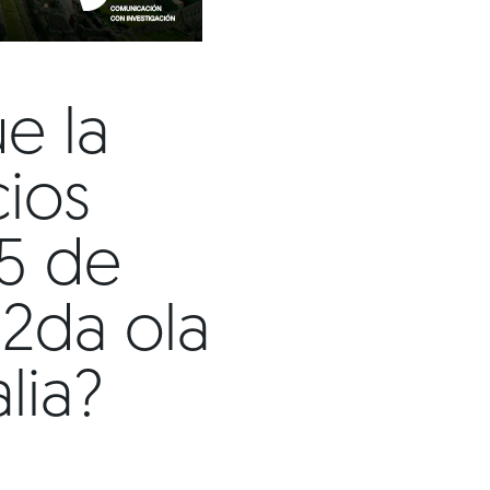
e la
cios
15 de
 2da ola
lia?