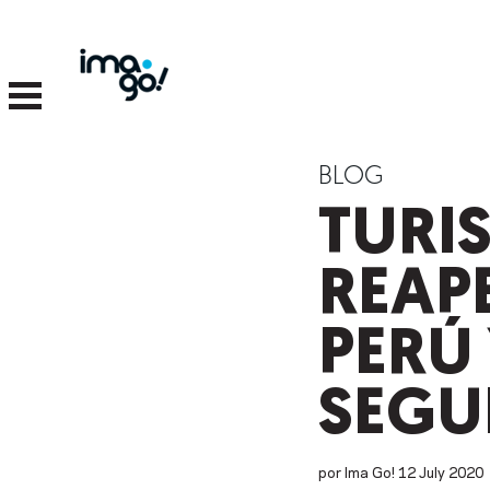
BLOG
TURI
REAP
PERÚ
SEGU
por Ima Go!
12
July
2020