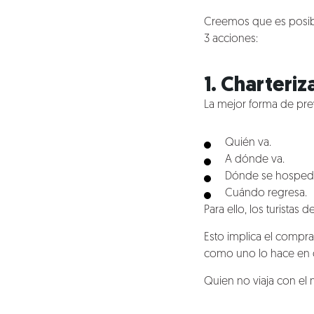
Creemos que es posible
3 acciones:
1. Charteriz
La mejor forma de prev
Quién va.
A dónde va.
Dónde se hosped
Cuándo regresa.
Para ello, los turistas
Esto implica el comprar
como uno lo hace en cu
Quien no viaja con el