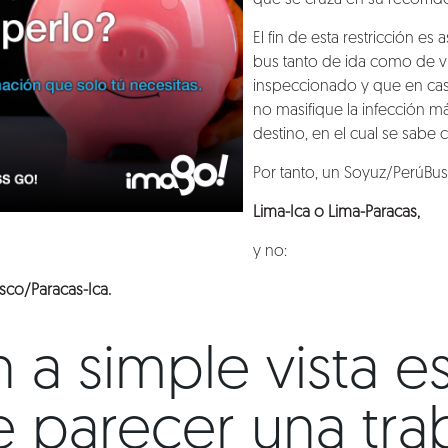
que se cruza en su recorrid
El fin de esta restricción es
bus tanto de ida como de v
inspeccionado y que en cas
no masifique la infección más
destino, en el cual se sabe 
Por tanto, un Soyuz/PerúBus
Lima-Ica o Lima-Paracas,
y no:
sco/Paracas-Ica.
n a simple vista e
 parecer una trab