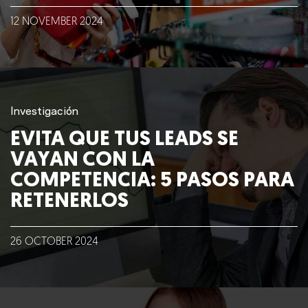
12
NOVEMBER
2024
Nosotros
Clientes
Investigación
Lo que hacemos
EVITA QUE TUS LEADS SE
VAYAN CON LA
Blog
COMPETENCIA: 5 PASOS PARA
RETENERLOS
Talento
Conversemos
26
OCTOBER
2024