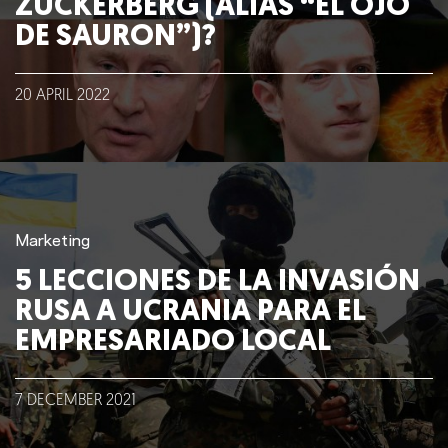
ZUCKERBERG (ALIAS “EL OJO
DE SAURON”)?
Lo que hacemos
20
APRIL
2022
Blog
Talento
Conversemos
Marketing
5 LECCIONES DE LA INVASIÓN
RUSA A UCRANIA PARA EL
EMPRESARIADO LOCAL
7
DECEMBER
2021