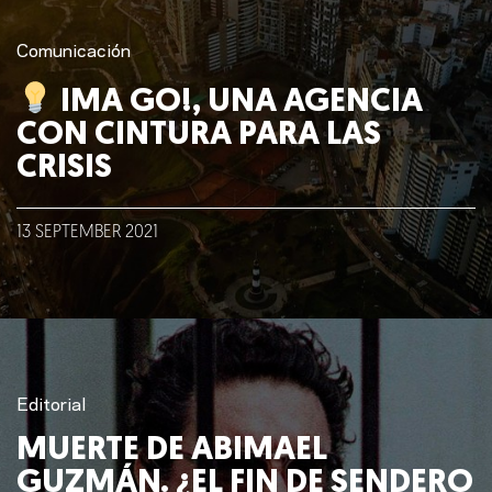
Comunicación
IMA GO!, UNA AGENCIA
CON CINTURA PARA LAS
CRISIS
13
SEPTEMBER
2021
Editorial
Nosotros
MUERTE DE ABIMAEL
GUZMÁN. ¿EL FIN DE SENDERO
Clientes