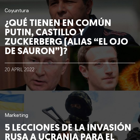
Coyuntura
¿QUÉ TIENEN EN COMÚN
PUTIN, CASTILLO Y
ZUCKERBERG (ALIAS “EL OJO
DE SAURON”)?
20
APRIL
2022
Nosotros
Clientes
Lo que hacemos
Marketing
5 LECCIONES DE LA INVASIÓN
Blog
RUSA A UCRANIA PARA EL