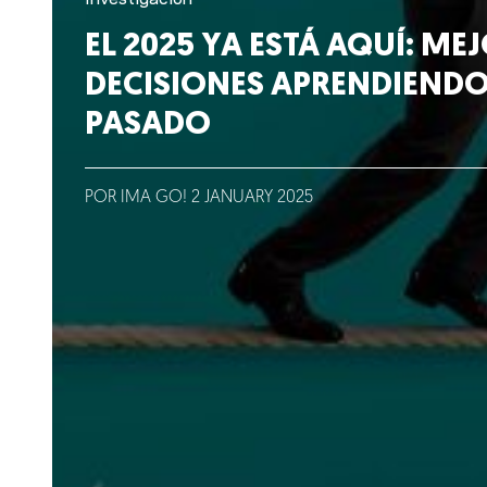
Lo que hacemos
EL 2025 YA ESTÁ AQUÍ: ME
DECISIONES APRENDIENDO
Blog
PASADO
Talento
Conversemos
POR IMA GO!
2
JANUARY
2025