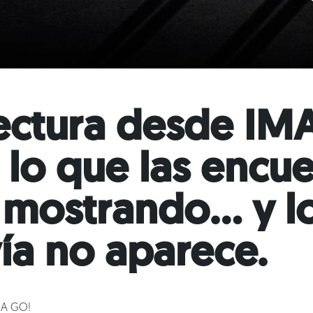
ectura desde IM
 lo que las encue
 mostrando… y l
ía no aparece.
MA GO!