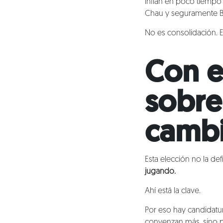
inflan en poco tiempo 
Chau y seguramente Be
No es consolidación. 
Con e
sobre
cambi
Esta elección no la de
jugando.
Ahí está la clave.
Por eso hay candidatu
convenzan más, sino 