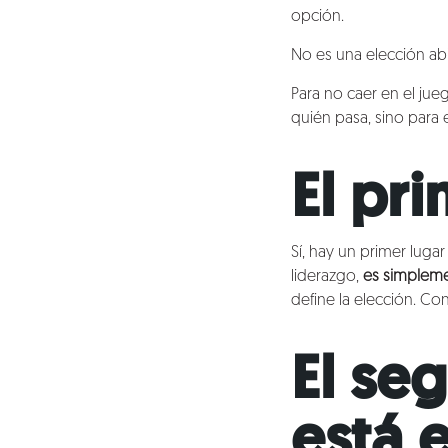
opción.
No es una elección abi
Para no caer en el jueg
quién pasa, sino para
El pr
Sí, hay un primer luga
Nosotros
liderazgo,
es simpleme
define la elección. Con
Clientes
El se
Lo que hacemos
está e