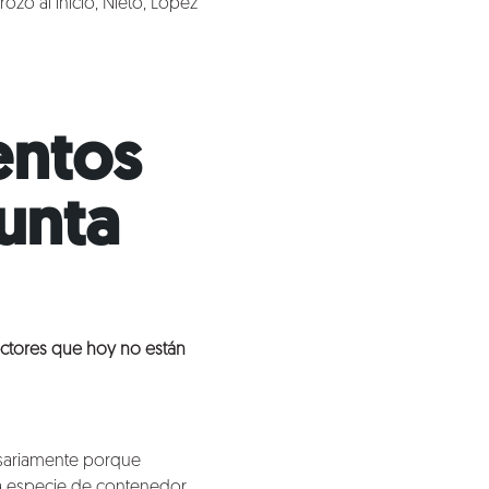
zo al inicio, Nieto, López
entos
unta
lectores que hoy no están
esariamente porque
a especie de contenedor