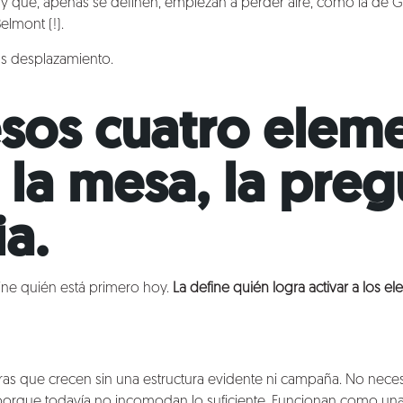
y que, apenas se definen, empiezan a perder aire, como la de Gro
lmont (!).
Es desplazamiento.
sos cuatro elem
 la mesa, la preg
a.
fine quién está primero hoy.
La define quién logra activar a los e
ras que crecen sin una estructura evidente ni campaña. No nec
porque todavía no incomodan lo suficiente. Funcionan como un