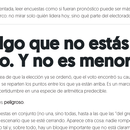
entada, leer encuestas como si fueran pronóstico puede ser má
o: no mirar solo quién lidera hoy, sino qué parte del electorado 
lgo que no estás
o. Y no es menor
idea de que la elección ya se ordenó, que el voto encontró su cauc
 reparten los puntos entre los que ya están arriba. Es un marco
certidumbre en una especie de aritmética predecible.
es
peligroso
.
stas en conjunto (no una, sino todas, hasta a las que las “del 
n escenario que se esté cerrando. Aparece otra cosa: nadie romp
mo tal y, sobre todo, hay un bloque importante que no está clar