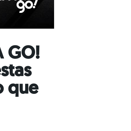
A GO!
stas
o que