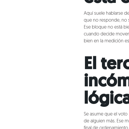
Blog
Aquí suele hablarse de
Talento
que no responde, no se
Ese bloque no está bi
Conversemos
cuando decide moverse.
bien en la medición 
El te
incóm
lógic
Se asume que el voto s
de alguien más. Ese mo
final de ordenamiento.