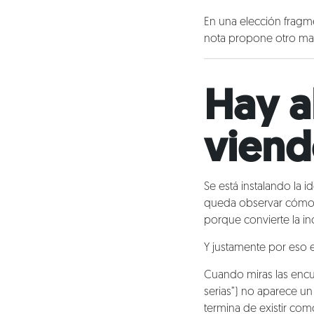
En una elección fragm
nota propone otro marc
Hay a
viend
Se está instalando la 
queda observar cómo se
porque convierte la in
Y justamente por eso 
Cuando miras las encue
serias”) no aparece u
termina de existir co