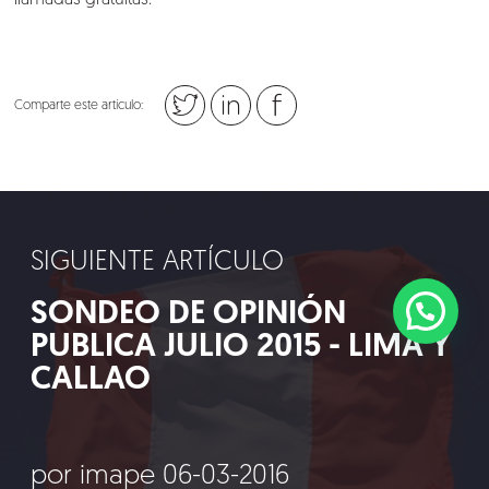
llamadas gratuitas.
Comparte este artículo:
SIGUIENTE ARTÍCULO
SONDEO DE OPINIÓN
PUBLICA JULIO 2015 - LIMA Y
CALLAO
por imape 06-03-2016
©2018 IMA GO!