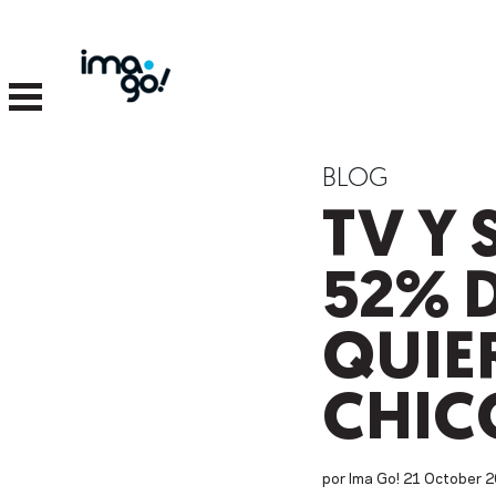
BLOG
TV Y
52% 
QUIE
CHIC
por Ima Go!
21
October
2