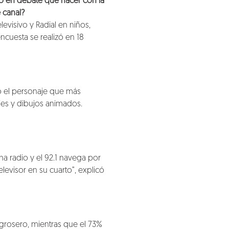
to en debate qué hacer con la
 canal?
evisivo y Radial en niños,
cuesta se realizó en 18
mo el personaje que más
ries y dibujos animados.
a radio y el 92.1 navega por
elevisor en su cuarto”, explicó
grosero, mientras que el 73%