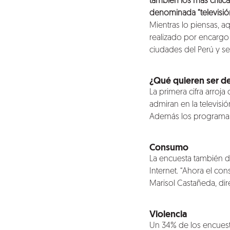
también los más critic
denominada “televisió
Nosotros
Mientras lo piensas, a
realizado por encargo
Clientes
ciudades del Perú y se
Lo que hacemos
¿Qué quieren ser d
La primera cifra arroj
admiran en la televisi
Blog
Además los programas 
Talento
Consumo
La encuesta también d
Conversemos
Internet. “Ahora el con
Marisol Castañeda, di
Violencia
Un 34% de los encuest