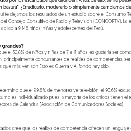
ados por los escándalos que difunden. A raíz de ello, se ha pues
n basura”: ¿Erradicarlo, moderarlo o simplemente cambiamos de
quí te dejamos los resultados de un estudio sobre el Consumo Tel
 del Consejo Consultivo de Radio y Televisión (CONCORTV). La en
 aplicó a 9,148 niños, niñas y adolescentes del Perú.
e grandes?
a que el 52.8% de niños y niñas de 7 a 11 años les gustaría ser co
ón, principalmente concursantes de realities de competencias, se
que más ven son Esto es Guerra y Al fondo hay sitio.
eterminó que el 99.8% de menores ve televisión, el 93.6% escuch
sumo es individualizado pues la mayoría de los chicos tienen el t
rectora de Calandria (Asociación de Comunicadores Sociales).
ados cree que los realitys de competencia ofrecen un lenguaje 