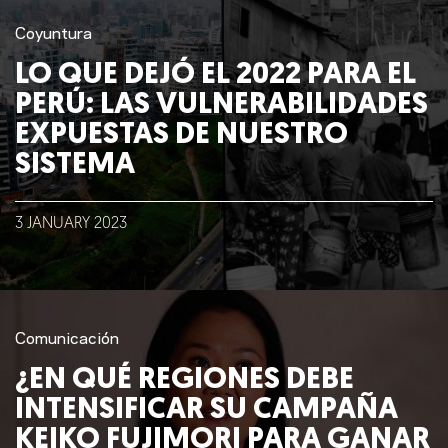
Coyuntura
LO QUE DEJÓ EL 2022 PARA EL
PERÚ: LAS VULNERABILIDADES
EXPUESTAS DE NUESTRO
SISTEMA
3
JANUARY
2023
Nosotros
Clientes
Lo que hacemos
Comunicación
¿EN QUÉ REGIONES DEBE
INTENSIFICAR SU CAMPAÑA
Blog
KEIKO FUJIMORI PARA GANAR