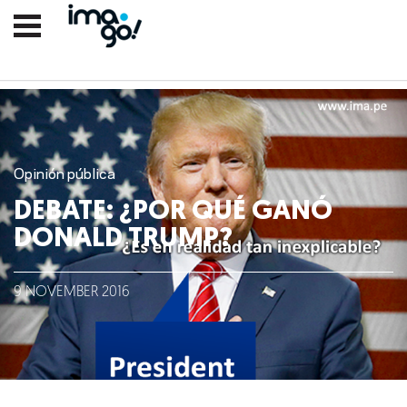
Opinión pública
DEBATE: ¿POR QUÉ GANÓ
DONALD TRUMP?
Nosotros
9
NOVEMBER
2016
Clientes
Lo que hacemos