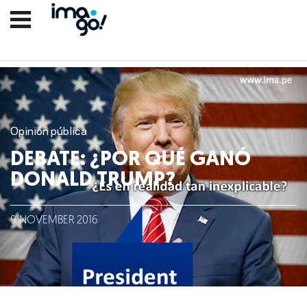
Opinión pública
DEBATE: ¿POR QUÉ GANÓ
DONALD TRUMP?
Nosotros
9
NOVEMBER
2016
Clientes
Lo que hacemos