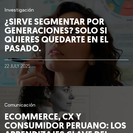
Investigación
Nosotros
¿SIRVE SEGMENTAR POR
GENERACIONES? SOLO SI
Clientes
QUIERES QUEDARTE EN EL
PASADO.
Lo que hacemos
22
JULY
2025
Blog
Talento
Conversemos
Comunicación
ECOMMERCE, CX Y
CONSUMIDOR PERUANO: LOS