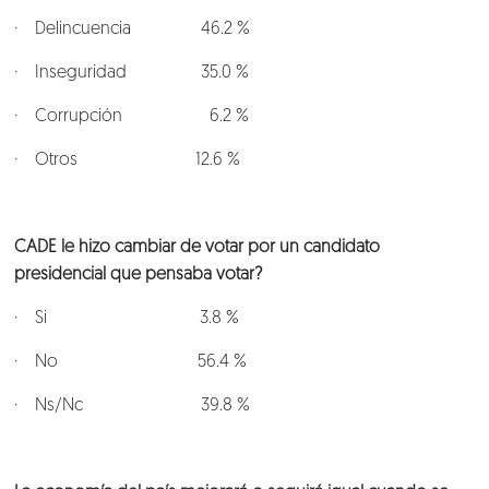
· Delincuencia 46.2 %
Blog
· Inseguridad 35.0 %
· Corrupción 6.2 %
Talento
· Otros 12.6 %
Conversemos
CADE le hizo cambiar de votar por un candidato
presidencial que pensaba votar?
· Si 3.8 %
· No 56.4 %
· Ns/Nc 39.8 %