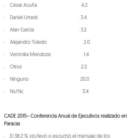
· César Acuña 4.2
· Daniel Urresti 3.4
· Alan García 3.2
· Alejandro Toledo 2.0
· Verónika Mendoza 1.4
· Otros 2.2
· Ninguno 20.0
· Ns/Nc 3.4
CADE 2015– Conferencia Anual de Ejecutivos realizado en
Paracas
· El 38.2 % vio/leyó o escuchó el mensaje de los