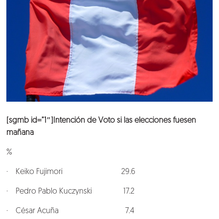
[sgmb id=”1″]Intención de Voto si las elecciones fuesen
mañana
%
· Keiko Fujimori 29.6
· Pedro Pablo Kuczynski 17.2
· César Acuña 7.4