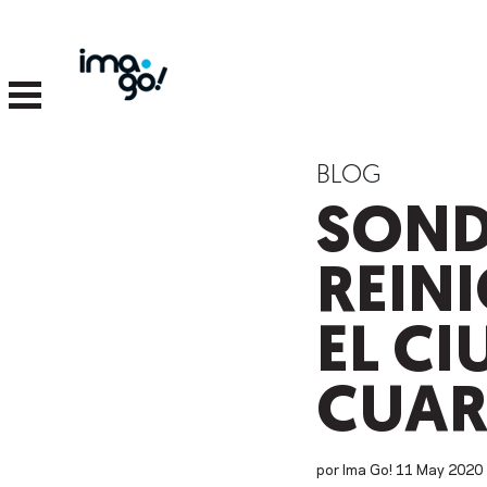
BLOG
SOND
REIN
EL C
CUAR
por Ima Go!
11
May
2020