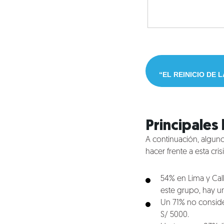
“EL REINICIO DE
Principales
Nosotros
A continuación, algun
hacer frente a esta crisi
Clientes
54% en Lima y Call
Lo que hacemos
este grupo, hay u
Un 71% no conside
S/ 5000.