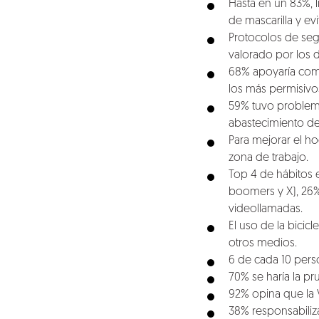
Blog
Hasta en un 83%, 
de mascarilla y ev
Protocolos de seg
Talento
valorado por los 
68% apoyaría comp
Conversemos
los más permisivo
59% tuvo problemas
abastecimiento de
Para mejorar el h
zona de trabajo.
Top 4 de hábitos 
boomers y X), 26% 
videollamadas.
El uso de la bicic
otros medios.
6 de cada 10 pers
70% se haría la pr
92% opina que la V
38% responsabiliz