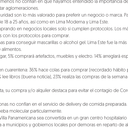
limeños no confían en que hayamos entendido la importancia del
itar aglomeraciones.
uridad son lo más valorado para preferir un negocio o marca. P
de 18 a 25 años, así como en Lima Moderna y Lima Este.
rando en negocios locales solo si cumplen protocolos. Los más
s con los protocolos para comprar.
 para conseguir mascarillas o alcohol gel. Lima Este fue la más 
 alimentos.
ogar, 5% comprará artefactos, muebles y electro. 14% arreglará e
en cuarentena: 36% hace colas para comprar (recordado hábito
lee libros (buena noticia), 23% realiza las compras de la semana 
leta, su compra y/o alquiler destaca para evitar el contagio de C
onas no confían en el servicio de delivery de comida preparada.
ueba molecular particularmente.
illa Panamericana sea convertida en un gran centro hospitalario 
a a municipios y gobiernos locales por demoras en reparto de a