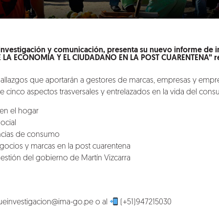
investigación y comunicación, presenta su nuevo informe de i
DE LA ECONOMÍA Y EL CIUDADANO EN LA POST CUARENTENA” real
 hallazgos que aportarán a gestores de marcas, empresas y emp
re cinco aspectos trasversales y entrelazados en la vida del cons
en el hogar
ocial
cias de consumo
gocios y marcas en la post cuarentena
gestión del gobierno de Martín Vizcarra
einvestigacion@ima-go.pe
o al
(+51)947215030