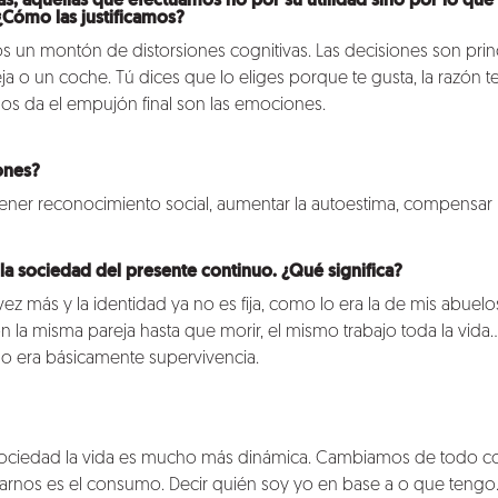
s, aquellas que efectuamos no por su utilidad sino por lo que 
Cómo las justificamos?
s un montón de distorsiones cognitivas. Las decisiones son pri
eja o un coche. Tú dices que lo eliges porque te gusta, la razón te s
os da el empujón final son las emociones.
ones?
 tener reconocimiento social, aumentar la autoestima, compensar
la sociedad del presente continuo. ¿Qué significa?
ez más y la identidad ya no es fija, como lo era la de mis abuelos
 la misma pareja hasta que morir, el mismo trabajo toda la vida…l
mo era básicamente supervivencia.
 sociedad la vida es mucho más dinámica. Cambiamos de todo con
icarnos es el consumo. Decir quién soy yo en base a o que tengo. S