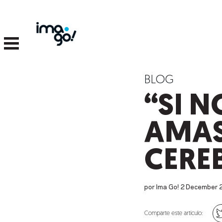
BLOG
“SI 
AMAS
CERE
por Ima Go!
2
December
Comparte este artículo: