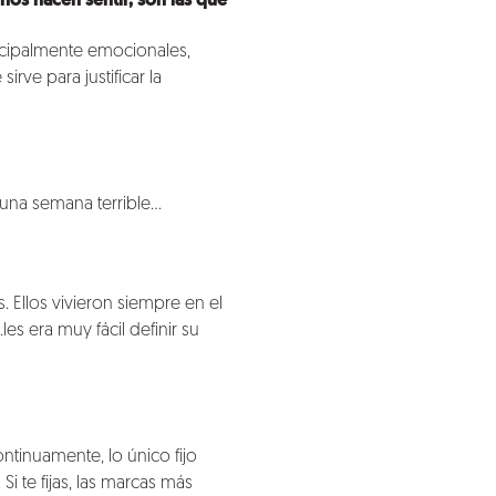
nos hacen sentir, son las que
ncipalmente emocionales,
irve para justificar la
 una semana terrible…
. Ellos vivieron siempre en el
es era muy fácil definir su
tinuamente, lo único fijo
i te fijas, las marcas más