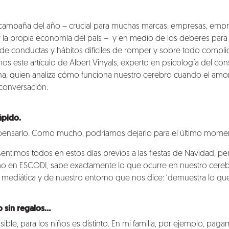
a campaña del año – crucial para muchas marcas, empresas, empr
 y la propia economía del país – y en medio de los deberes par
de conductas y hábitos difíciles de romper y sobre todo complicad
mos este artículo de
Albert Vinyals
, experto en psicología del co
, quien analiza cómo funciona nuestro cerebro cuando el amor 
 conversación.
ápido.
ensarlo. Como mucho, podríamos dejarlo para el último mome
ntimos todos en estos días previos a las fiestas de Navidad, per
mo en ESCODI, sabe exactamente lo que ocurre en nuestro cere
mediática y de nuestro entorno que nos dice: ‘demuestra lo que 
 sin regalos…
sible, para los niños es distinto. En mi familia, por ejemplo, pag