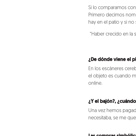
Blog
Si lo comparamos con 
Primero decimos nombr
Talento
hay en el patio y si n
Conversemos
“Haber crecido en la 
¿De dónde viene el p
En los escáneres cere
el objeto es cuando 
online.
¿Y el bajón?, ¿cuándo
Una vez hemos pagado v
necesitaba, se me que