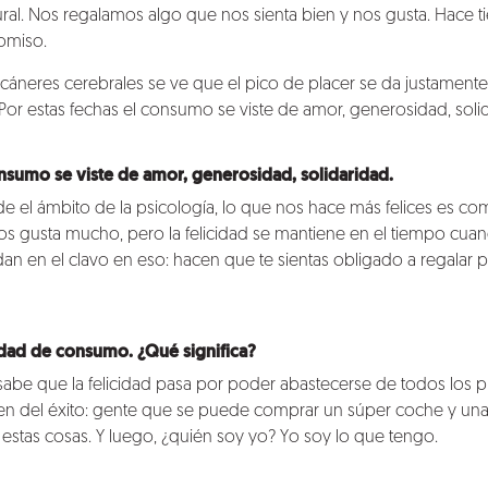
ral. Nos regalamos algo que nos sienta bien y nos gusta. Hac
omiso.
scáneres cerebrales se ve que el pico de placer se da justament
Por estas fechas el consumo se viste de amor, generosidad, soli
onsumo se viste de amor, generosidad, solidaridad.
 el ámbito de la psicología, lo que nos hace más felices es comp
 nos gusta mucho, pero la felicidad se mantiene en el tiempo cu
n en el clavo en eso: hacen que te sientas obligado a regalar p
dad de consumo. ¿Qué significa?
abe que la felicidad pasa por poder abastecerse de todos los 
gen del éxito: gente que se puede comprar un súper coche y una 
 estas cosas. Y luego, ¿quién soy yo? Yo soy lo que tengo.