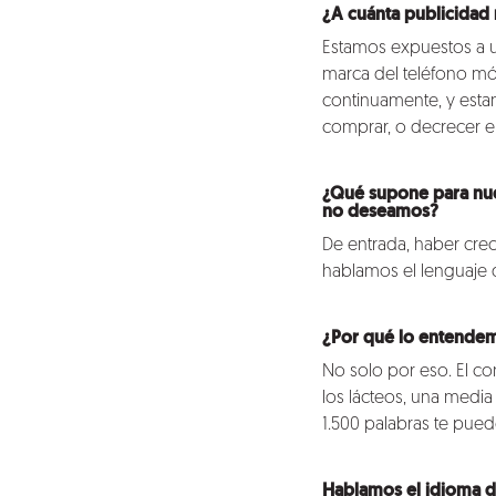
¿A cuánta publicidad
Estamos expuestos a un
marca del teléfono mó
continuamente, y esta
comprar, o decrecer 
¿Qué supone para nue
no deseamos?
De entrada, haber cre
hablamos el lenguaje
Nosotros
¿Por qué lo entende
Clientes
No solo por eso. El 
los lácteos, una media 
Lo que hacemos
1.500 palabras te pued
Hablamos el idioma d