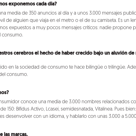
 nos exponemos cada día?
a media de 350 anuncios al día y a unos 3.000 mensajes publicit
vil de alguien que viaja en el metro o el de su camiseta. Es un
mos expuestos a muy pocos mensajes críticos: nadie propone p
el consumo.
stros cerebros el hecho de haber crecido bajo un aluvión de 
cido en la sociedad de consumo te hace bilingüe o trilingüe. Ad
 del consumo.
mos?
consumidor conoce una media de 3.000 nombres relacionados co
de 150: Bífidus Activo, Lcasei, semidesnatada, Vitalinea. Pues bien
es desenvolver con un idioma, y hablarlo con unas 3.000 a 5.000
e las marcas.