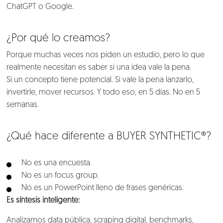
ChatGPT o Google.
¿Por qué lo creamos?
Porque muchas veces nos piden un estudio, pero lo que
realmente necesitan es saber si una idea vale la pena.
Nosotros
Si un concepto tiene potencial. Si vale la pena lanzarlo,
invertirle, mover recursos. Y todo eso, en 5 días. No en 5
Clientes
semanas.
Lo que hacemos
¿Qué hace diferente a BUYER SYNTHETIC®?
Blog
No es una encuesta.
No es un focus group.
No es un PowerPoint lleno de frases genéricas.
Talento
Es síntesis inteligente:
Conversemos
Analizamos data pública, scraping digital, benchmarks,