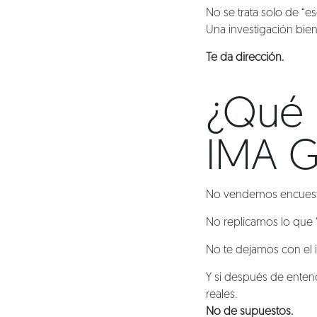
No se trata solo de “es
Una investigación bien
Te da dirección.
¿Qué 
IMA 
Nosotros
No vendemos encuestas
No replicamos lo que 
Clientes
No te dejamos con el i
Lo que hacemos
Y si después de ente
reales.
No de supuestos.
Blog