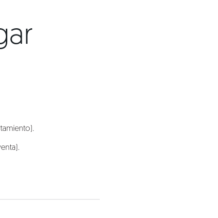
gar
tamiento).
venta).