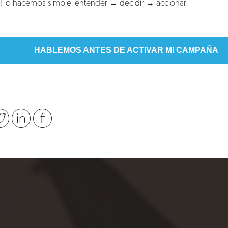
 lo hacemos simple: entender → decidir → accionar.
HABLEMOS ANTES DE ACTIVAR MI CAMPAÑA