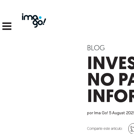
BLOG
INVE
NO P
INFO
por Ima Go!
5
August
202
Comparte este artículo: