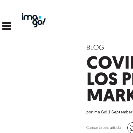
BLOG
COVID
LOS 
MARK
por Ima Go!
1
September
Comparte este artículo: