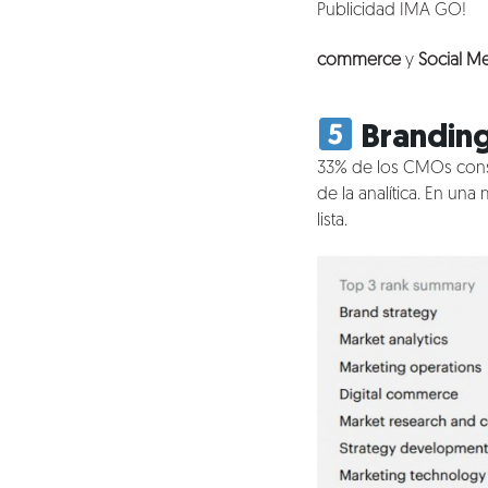
Blog
Publicidad IMA GO!
Talento
commerce
y
Social M
Conversemos
Brandin
33% de los CMOs cons
de la analítica. En un
lista.