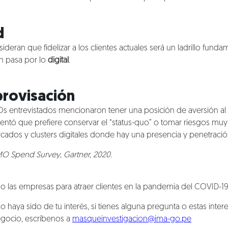
d
eran que fidelizar a los clientes actuales será un ladrillo funda
ón pasa por lo
digital
.
rovisación
s entrevistados mencionaron tener una posición de aversión al r
tó que prefiere conservar el “status-quo” o tomar riesgos muy lim
cados y clusters digitales donde hay una presencia y penetración
O Spend Survey, Gartner, 2020
.
o las empresas para atraer clientes en la pandemia del COVID-1
lo haya sido de tu interés, si tienes alguna pregunta o estas int
egocio, escríbenos a
masqueinvestigacion@ima-go.pe