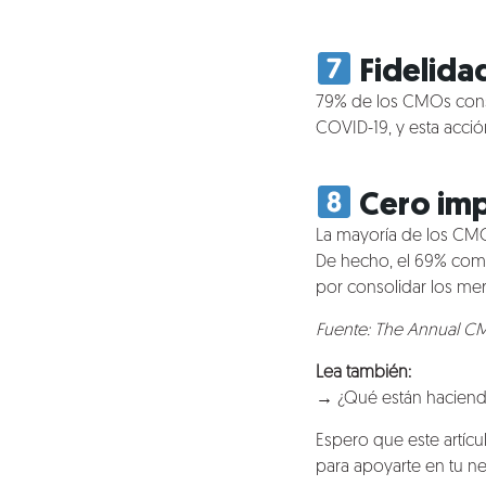
Fidelida
79% de los CMOs consid
COVID-19, y esta acci
Cero imp
La mayoría de los CMO
De hecho, el 69% comen
por consolidar los mer
Fuente:
The Annual CM
Lea también:
→
¿Qué están haciend
Espero que este artícu
para apoyarte en tu n