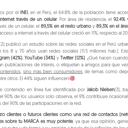
os por el
INEI
, en el Perú, el 64.8% de la población tiene acces
nternet través de un celular
. Por área de residencia, el
92.4% 
vés de un celular, el
89,5% en el resto urbano
y
89,3% en el área
 acceso a internet a través del celular creció en 11%, respecto al 20
[2]
publicó un estudio sobre
las redes sociales en el Perú urb
 los 8 y 70 años usan redes sociales (11.5 millones hab.). Es
agram (42%)
,
YouTube (34%)
y
Twitter (12%)
. ¿Qué hacen cuando
 publicaciones de interés, o etiquetan a amigos para que vea
contenidos
,
sino más bien consumidores
de temas como deport
ntre otros. El 44% siguen influencers
.
e contenido en línea fue identificada por
Jakob Nielsen
[3]
, b
 el 90% de los usuarios solo observa; el 9% contribuye ocasiona
s del 90% de las participaciones en la red.
tro clientes o futuros clientes como una red de contactos (ne
es sobre tu MARCA es muy potente
, ya que esa opinión, gene