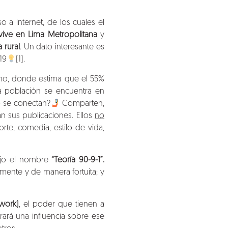
o a internet, de los cuales el
vive en Lima Metropolitana
y
 rural
. Un dato interesante es
19
[1]
.
ano
, donde estima que el 55%
ta población se encuentra en
 se conectan?
Comparten,
n sus publicaciones. Ellos
no
e, comedia, estilo de vida,
ajo el nombre
“Teoría 90-9-1”.
lmente y de manera fortuita; y
twork)
, el poder que tienen a
rará una influencia sobre ese