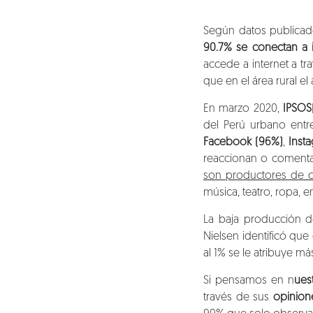
Según datos publicad
90.7% se conectan a i
accede a internet a tra
que en el área rural el
En marzo 2020,
IPSOS
del Perú urbano entre
Facebook (96%)
,
Inst
reaccionan o comentan
son productores de 
música, teatro, ropa, e
La baja producción d
Nielsen identificó que
al 1% se le atribuye má
Si pensamos en n
ues
través de sus
opinion