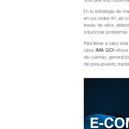
90% que solo observa, 
En tu estrategia de ma
en sus redes
, así 
través de ellos, dete
solucionar problemas e
Para llevar a cabo est
obra.
IMA GO!
ofrece
de cuentas, generaci
de presupuesto, tracki
Nosotros
Clientes
Lo que hacemos