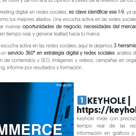
se nutre y da forma a su opinión a través de la reflexión de los o
rketing digital en redes sociales,
es clave identificar ese 1-9
, ya 
como tus mejores aliados. Una escucha activa en las redes sociales
ctar nuevas
oportunidades de negocio
,
necesidades del merca
n tiempo real, y generar lealtad hacia tu marca.
a escucha activa en las redes sociales, aquí te dejamos
3 herrami
 un
servicio 360° en estrategia digital y redes sociales
: análisis
ón de contenidos y SEO, imágenes y videos, campañas en orgá
ng, informe por resultados y formación.
KEYHOLE
|
https://keyho
Keyhole mide con precisió
tiempo real de las rede
información en gráficos y