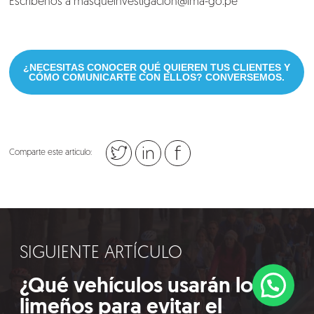
Escríbenos a
masqueinvestigacion@ima-go.pe
¿NECESITAS CONOCER QUÉ QUIEREN TUS CLIENTES Y
CÓMO COMUNICARTE CON ELLOS? CONVERSEMOS.
Comparte este artículo:
SIGUIENTE ARTÍCULO
¿Qué vehículos usarán los
limeños para evitar el