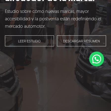
Blog
Estudio sobre cómo nuevas marcas, mayor
Talento
accesibilidad y la postventa están redefiniendo el
mercado automotor.
Conversemos
LEER ESTUDIO
DESCARGAR RESUMEN
©2018 IMA GO!